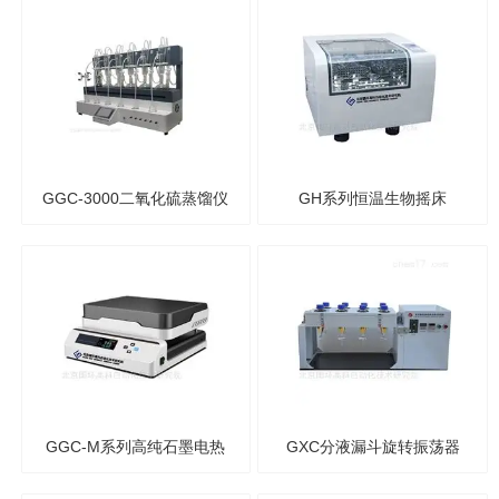
GGC-3000二氧化硫蒸馏仪
GH系列恒温生物摇床
GGC-M系列高纯石墨电热
GXC分液漏斗旋转振荡器
板