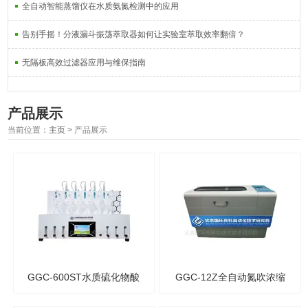
全自动智能蒸馏仪在水质氨氮检测中的应用
告别手摇！分液漏斗振荡萃取器如何让实验室萃取效率翻倍？
无隔板高效过滤器应用与维保指南
产品展示
当前位置：
主页
> 产品展示
GGC-600ST水质硫化物酸
GGC-12Z全自动氮吹浓缩
化吹气仪(淡水）
仪