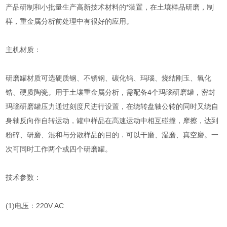
产品研制和小批量生产高新技术材料的*装置，在土壤样品研磨，制
样，重金属分析前处理中有很好的应用。
主机材质：
研磨罐材质可选硬质钢、不锈钢、碳化钨、玛瑙、烧结刚玉、氧化
锆、硬质陶瓷。用于土壤重金属分析，需配备4个玛瑙研磨罐，密封
玛瑙研磨罐压力通过刻度尺进行设置，在绕转盘轴公转的同时又绕自
身轴反向作自转运动，罐中样品在高速运动中相互碰撞，摩擦，达到
粉碎、研磨、混和与分散样品的目的．可以干磨、湿磨、真空磨。一
次可同时工作两个或四个研磨罐。
技术参数：
(1)电压：220V AC