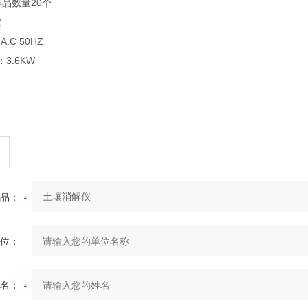
品数量20个
铝
A.C 50HZ
6KW
品：
位：
名：