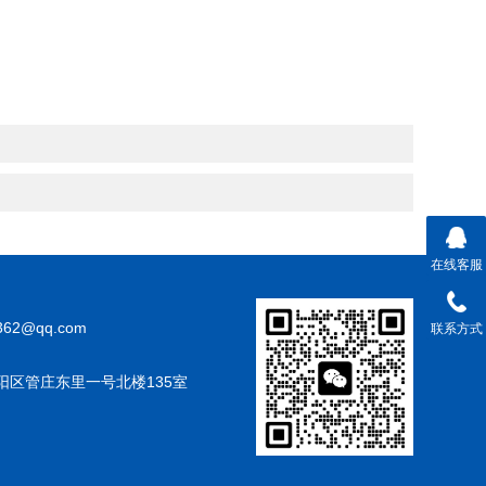
在线客服
362@qq.com
联系方式
阳区管庄东里一号北楼135室