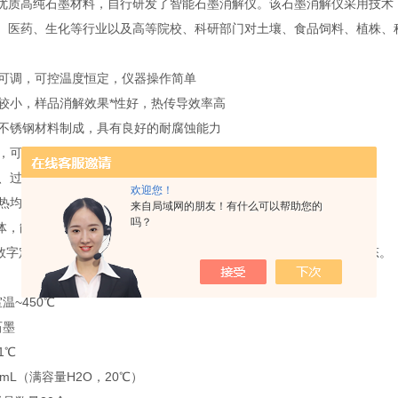
高纯石墨材料，自行研发了智能石墨消解仪。该石墨消解仪采用技术，
、医药、生化等行业以及高等院校、科研部门对土壤、食品饲料、植株、
连续可调，可控温度恒定，仪器操作简单
差较小，样品消解效果*性好，热传导效率高
采用不锈钢材料制成，具有良好的耐腐蚀能力
部件，可以在强酸、强碱等腐蚀环境中放心使用
压、过流、过热等多重保护
欢迎您！
位受热均匀，大程度上防止了热量的散失
来自局域网的朋友！有什么可以帮助您的
吗？
热体，能保证各个消解孔之间温度均匀性
，数字定时，操作简单方便。超温跟踪报警，实施掌握实验过程中的状态。
温~450℃
石墨
1℃
0mL（满容量H2O，20℃）