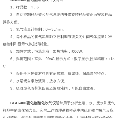
1、样品数：4，6
2、自动控制样品架和配气系统的升降旋转样品架正面安装样品
操作方便。
3、氮气流量计控制：0—3L/min。
4、每个样品的氮气流量独立控制调节或关闭针阀气体流量计准
确控制和显示气体总消耗量。
5、加热方式：恒温水浴，加热功率：l000W。
6、温度范围：室温—99oC,显示方式：数字显示,控温精度：±1o
C
7、采用全不锈钢材料具有耐酸减、抗腐蚀、耐高温的特点。
8、水浴锅自带放液阀，放水方便。
9、吸收显色管带聚四氟乙烯放液阀，可以自由放液。
GGC-400
硫化物酸化吹气仪
通常用于分析土壤、水、废水和废气
样品中的硫化物含量。它的工作原理是将样品中的硫化物与氧气反应
生成硫酸，然后利用滴定法测定硫酸的含量，从而计算出硫化物的浓