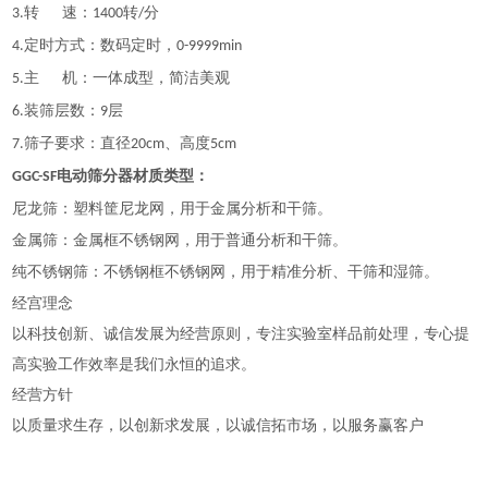
转
速：
转
分
3.
1400
/
定时方式：数码定时，
4.
0-9999min
主
机：一体成型，简洁美观
5.
装筛层数：
层
6.
9
筛子要求：直径
、高度
7.
20cm
5cm
材质类型
：
GGC-SF
电动筛分器
尼龙筛：塑料筐尼龙网，用于金属分析和干筛。
金属筛：金属框不锈钢网，用于普通分析和干筛。
纯不锈钢筛：不锈钢框不锈钢网，用于精准分析、干筛和湿筛。
经宫理念
以科技创新、诚信发展为经营原则，专注实验室样品前处理，专心提
高实验工作效率是我们永恒的追求。
经营方针
以质量求生存，以创新求发展，以诚信拓市场，以服务赢客户