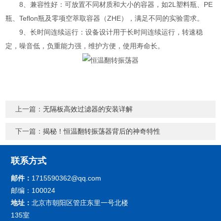
8、兼容性好：可放置不同材质和大小的容器，如2L塑料瓶、PE
瓶、Teflon瓶及零项空萃取容器（ZHE），满足不同的实验需求。
9、长时间连续运行：设备设计用于长时间连续运行，转速稳
定，噪音低，负重能力强，维护方便，使用寿命长。
上一篇：
无隔板高效过滤器的安装详解
下一篇：
揭秘！恒温翻转振荡器背后的神奇特性
联系方式
邮件：
1715590362@qq.com
邮编：100024
地址：
北京市朝阳区管庄东里一号北楼
135室