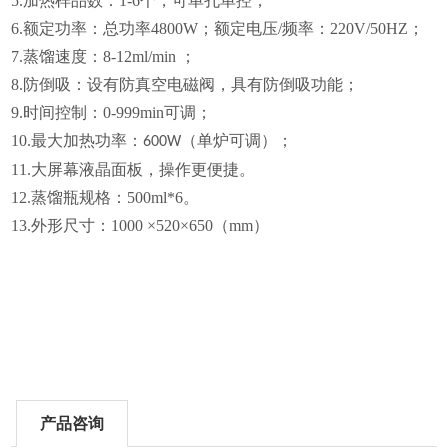
5.加热样品数：1-6个，可单孔单控；
6.额定功率：总功率4800W；
额定电压/频率：220V/50HZ；
7.蒸馏速度：8-12ml/min ；
8.防倒吸：设有防真空电磁阀，具有防倒吸功能；
9.时间控制：0-999min可调；
10.
最大加热功率：
（单炉可调）；
600
W
11.大屏幕液晶面板，操作更便捷。
12.
蒸馏瓶规格：500ml
*
6
。
13.外形尺寸：1000 ×520×650（mm）
产品咨询