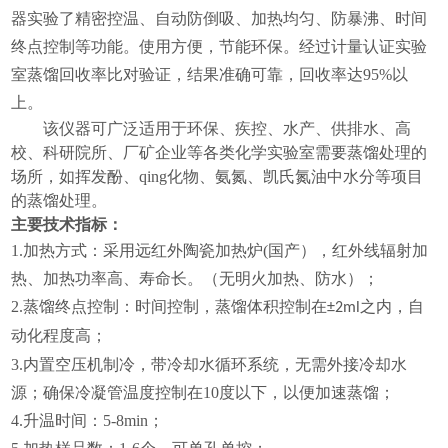
器实验了精密控温、自动防倒吸、加热均匀、防暴沸、
时间
终点控制等功能。使用方便，节能环保。经过计量认证实验
室蒸馏回收率比对验证，结果准确可靠，回收率达
95%以
上。
该仪器可广泛适用于环保、疾控、水产、供排水、高
校、科研院所、厂矿企业等各类化学实验室需要蒸馏处理的
场所，如挥发酚、qing化物、氨氮、凯氏氮油中水分等项目
的蒸馏处理。
主要技术指标：
1.加热方式：采用远红外陶瓷加热炉(国产），红外线辐射加
热、加热功率高、寿命长。（无明火加热、防水）；
2.蒸馏终点控制：
时间控制
，蒸馏体积控制在
之内，自
±2ml
动化程度高；
3.内置空压机制冷，带冷却水循环系统，无需外接冷却水
源；确保冷凝管温度控制在10度以下，以便加速蒸馏；
4.升温时间：5-8min；