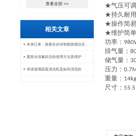
查看全部 >>
★气压可
★持久耐用
★操作简
相关文章
★维护简
功率：
980
未来已来：探索全自动智能蒸馏仪在多个行业的革命性应用
排气量：
8
圆形水浴氮吹仪的使用方法及维护
储气量：
3
压力：
0.7
讲述玻璃器皿清洗机是如何清洗的
重量：
14k
尺寸：
55.