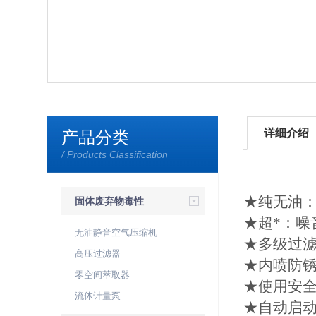
详细介绍
产品分类
/ Products Classification
★纯无油
固体废弃物毒性
★超*：
特性浸出系统
无油静音空气压缩机
★多级过
高压过滤器
★内喷防
零空间萃取器
★使用安
流体计量泵
★自动启