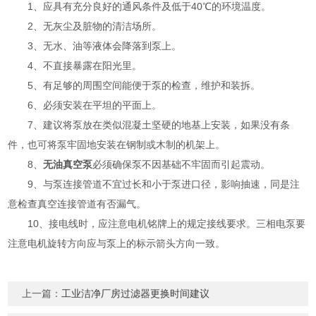
1、应具有充分良好的通风条件及低于40℃的环境温度。
2、无灰尘及脏物的清洁场所。
3、无水、油等液体会降落到泵上。
4、不直接暴露在阳光里。
5、有足够的周围空间能便于泵的检查，维护和装拆。
6、必须安装在平坦的平面上。
7、建议将泵放在类似混凝土坚硬的地基上安装，如果没有条
件，也可将泵牢固地安装在钢制或木制的机架上。
8、
无油真空泵
必须确保泵不因基础不牢固而引起震动。
9、与泵连接管道不宜过长和小于泵进口径，影响抽速，同是注
意检查真空连接管道有否漏气。
10、接电线时，应注意电机铭牌上的规定接线要求。三相电泵要
注意电机旋转方向应与泵上的标示箭头方向一致。
上一篇：
工业洁净厂房过滤器更换时间建议