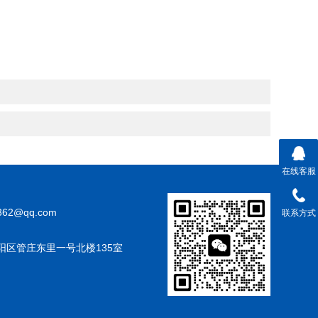
在线客服
362@qq.com
联系方式
阳区管庄东里一号北楼135室