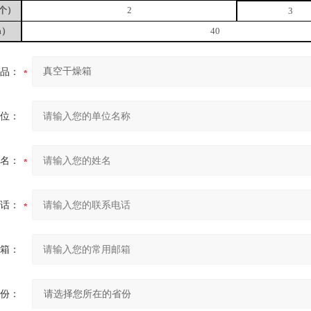
个）
2
3
m）
40
品：
位：
名：
话：
箱：
份：