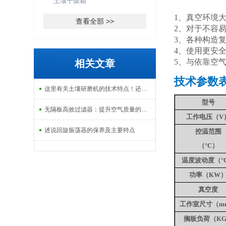
土壤干燥箱
1、真空环境
查看全部 >>
2、对于不容
3、各种构造
4、使用更安
5、与依靠空
相关文章
技术参数
这里有关土壤研磨机的技术特点！还不来看看！
型号
无隔板高效过滤器：提升空气质量的关键工具
工作电压（
V
述说回旋振荡器的保养及主要特点
控温范围
（
°C）
温
度波动度
（
°
功率
（
KW
真空度
工作室尺寸
（
m
搁板负荷
（
K