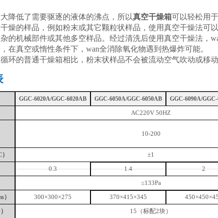
大大降低了需要驱逐的液体的沸点，所以
真空干燥箱
可以轻松用
易干燥的样品，例如粉末或其它颗粒状样品，使用真空干燥法可
复杂的机械部件或其他多空样品。经过清洗后使用真空干燥法，w
全，在真空或惰性条件下，wan全消除氧化物遇到热爆炸可能。
气循环的普通干燥箱相比，粉末状样品不会被流动空气吹动或移
表
GGC-6020A/GGC-6020AB
GGC-6050A/GGC-6050AB
GGC-6090A/GGC-
）
AC220V 50HZ
10-200
C）
±
1
）
0.3
1.4
2
≤133Pa
m）
300
×
300
×2
75
370
×
415
×
345
450
×
450
×
4
G）
15（标配2块）