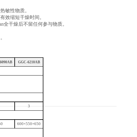
于热敏性物质。
以有效缩短干燥时间。
an全干燥后不留任何参与物质。
动。
6090AB
GGC-6210AB
3
50
600
×
550
×
65
0