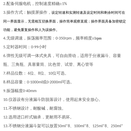
配备伺服电机，控制速度精确
±
2.
1%
操作方式：触摸屏操作，
3.
设定转速
和实测转速及设定时间和剩余
时间
可
在
同一界面显示，无需相互切换界面，
操作简单
观察直观；操作界面具备加密锁定
功能，
避免
重复操作和人为误操作。
无级调速，振荡频率范围：
，
频率精度
4.
0-350rpm
±1rpm
定时器时间：
小时
5.
0-99
弹性无级可调一体式夹具，可自由滑动，适用于分液漏斗、容量
6.
瓶、三角瓶、具塞量筒、比色管、试管、离心管等
样品位数：
位、
位
、
位可选。
7.
6
8
10
样品容量：
或
可选。
8.
0-1000ml
0-2000ml
振荡幅度
9.
0-
40
mm
仪器设有分液漏斗防脱落设计，使用起来安全放心。
10.
不锈钢设计，耐酸碱，耐腐蚀。
11.
选用进口杆式轴承，更耐用不易坏。
12.
不锈钢分液漏斗架可以放置
、
、
、
13.
50ml*8
100ml*8
125ml*8
250ml*