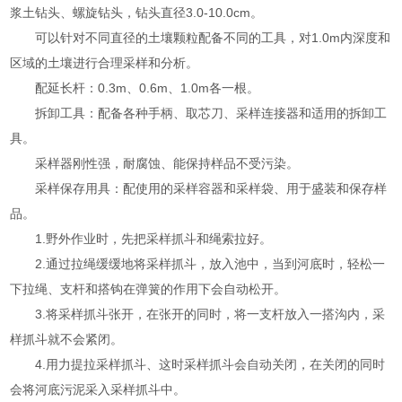
浆土钻头、螺旋钻头，钻头直径3.0-10.0cm。
可以针对不同直径的土壤颗粒配备不同的工具，对1.0m内深度和
区域的土壤进行合理采样和分析。
配延长杆：0.3m、0.6m、1.0m各一根。
拆卸工具：配备各种手柄、取芯刀、采样连接器和适用的拆卸工
具。
采样器刚性强，耐腐蚀、能保持样品不受污染。
采样保存用具：配使用的采样容器和采样袋、用于盛装和保存样
品。
1.野外作业时，先把采样抓斗和绳索拉好。
2.通过拉绳缓缓地将采样抓斗，放入池中，当到河底时，轻松一
下拉绳、支杆和搭钩在弹簧的作用下会自动松开。
3.将采样抓斗张开，在张开的同时，将一支杆放入一搭沟内，采
样抓斗就不会紧闭。
4.用力提拉采样抓斗、这时采样抓斗会自动关闭，在关闭的同时
会将河底污泥采入采样抓斗中。