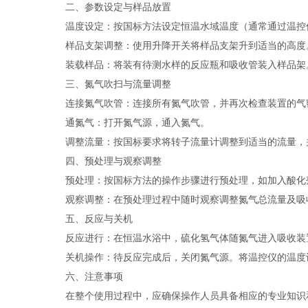
二、参数设定与样品放置
温度设定：按国标方法设定恒温水域温度（通常通过温控
样品支架调整：使用升降开关将样品支架升到适当的高度
装载样品：将装有待测水样的反应瓶和吸收管装入样品架
三、氮气吹扫与流量调整
连接氮气吹管：连接所有氮气吹管，并再次检查装置的气
通氮气：打开氮气源，通入氮气。
调整流量：按国标要求将转子流量计调整到适当的流量，并
四、预处理与观察调整
预处理：按国标方法的操作步骤进行预处理，如加入酸化剂
观察调整：在预处理过程中随时观察调整氮气总流量及吸收
五、反应与关机
反应进行：在恒温水浴中，硫化氢气体随氮气进入吸收装置，
关机操作：待反应完成后，关闭氮气源。将温控仪的温度设
六、注意事项
在整个使用过程中，应确保操作人员具备相应的专业知识