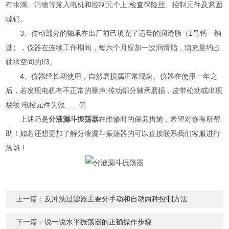
有水滴、污物等落入电机和控制元个上;检查保险丝、控制元件及紧固
螺钉。
3、传动部分的轴承在出厂前己填充了适量的润滑脂（1号钙一钠
基），仪器在连续工作期间，每六个月应加一次润滑脂，填充量约占
轴承空间的I/3。
4、仪器经长期使用，自然磨损属正常现象。仪器在使用一年之
后，若发现电机有不正常的噪声;传动部分轴承磨损，皮带松动或出现
裂纹;电控元件失效……等
上述乃是
分液漏斗振荡器
在维修时的保养措施，希望对你有所帮
助！如若还想更加了解分液漏斗振荡器的可以直接联系我们客服进行
洽谈！
上一篇：
反冲洗过滤器主要分手动和自动两种控制方法
下一篇：
说一说水平振荡器的正确操作步骤