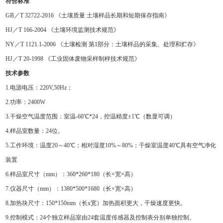
符合标准
GB／T 32722-2016 《土壤质量 土壤样品长期和短期保存指南》
HJ／T 166-2004 《土壤环境监测技术规范》
NY／T 1121.1-2006 《土壤检测 第1部分：土壤样品的采集、处理和贮存》
HJ／T 20-1998 《工业固体废物采样制样技术规范》
技术参数
1.电源电压：220V,50Hz；
2.功率：
24
00W
3.干燥空气温度范围：室温-60℃
*24，控温精度
±1℃
（数显可调）
4.样品室数量：24位
。
5.
工作环境：温度
20
～
40
℃；相对湿度
10
%～
80
%；
干燥室温度
40℃具有空气净化
装置
6.样品室尺寸（mm）：
36
0*
26
0*
18
0（长×
宽
×
高
）
7.仪器尺寸（mm）：1380*500*1680（
长
×
宽
×
高
）
8.加热块尺寸：150*150mm（长x宽）加热面积更大，干燥速度更快。
9.控制模式：24个独立样品室由24套温度传感器及控制表分别单独控制。