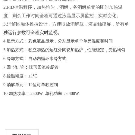
2.
PID控温程序，加热均匀，消解
，各消解单元的即时加热温
度、剩余工作时间全程可通过液晶显示屏监控，实时变化。
3.
消解区厢体推拉设计，方便取放消解瓶，液晶触摸屏，所有
单
独运行参数可全程实时监视。
：
4.
显示方式
彩色液晶显示，分别显示单个单元温度和时间
：
5.
加热方式
独立加热的远红外陶瓷加热炉，性能稳定，受热均匀
：
6.
冷却方式
自动内循环水冷方式
：
7.
回
流
管
球形回流冷凝管
：
8.
控温精度
±1℃
：
9.
消解单元
12位可单独控制
：
10.
加热功率
2500W 单孔功率：≤400W