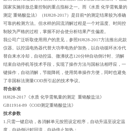
国家实施排放总量控制的重点指标之一。而《水质
化学需氧量的
测定
重铬酸盐法》（
HJ828-2017
）是目前*的测定结果较为准确
可靠的检测方法。但水样的回流消解过程是一个对温度、时间控
制较为严格的过程，掌握不好会使分析结果产生偏差。
我公司广泛听取使用用户的意见，参照
HJ828-2017方法推出此款
仪器。以控温电热器代替大功率电热炉加热，以自动循环水冷代
替自来水冷却，自动控温、微沸状态120分钟自动倒计时、消解
结束自动停机等技术手段，实现了操作方法与国标法相呼应，一
键操作，自动消解，节能降耗，使用简单操作方便，同时也避免
了非国标法测量COD所引起的技术争议。
符合标准
HJ828-2017《水质 化学需氧量的测定
重铬酸盐法》
GB11914-89《
COD
测定重铬酸盐法》
技术参数
1.
只需一键启动，各消解单元按照设定程序，自动升温至设定温
度，自动倒计时回流，自动停止加热；