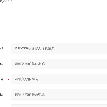
／3.0A
品：
位：
名：
话：