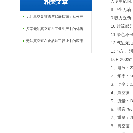
相关文章
7.使用范围广
8.卫生无油，
无油真空泵维修与保养指南：延长寿命的“维保秘籍”
9.吸力强劲，
10.过流部分
探索无油真空泵在工业生产中的优势与作用
11.绿色环保
无油真空泵在食品加工行业中的应用与效益
12.气缸无油
13.气缸、活
DJP-200
1、电压：22
2、频率：50H
3、功率：0.
4、真空度：0.
5、流量：l30-
6、噪音<56
7、重量：7K
8、真空度：175