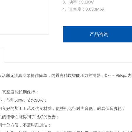
3、功率：0.6KW
4、真空度：0.098Mpa
5、流量：l30-170L/min
6、噪音&amp;amp;amp;lt;56dB
7、重量：7Kg
产品咨询
8、真空度：1750-1850rpm
9、电流：2.8／3.0A
00双活塞无油真空泵操作简单，内置高精度智能压力控制器，0～－95Kp
，真空度能长期保持；
，节能50%，节水90%；
良好的加工工艺及优良材质，使整机运行时声音低，耐磨低音脚轮；
的维修性能得到了很好的改善；
十分方便，不需时刻加油；