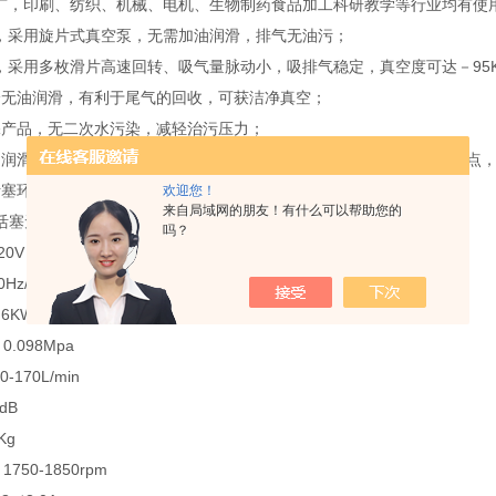
，印刷、纺织、机械、电机、生物制药食品加工科研教学等行业均有使
采用旋片式真空泵，无需加油润滑，排气无油污；
采用多枚滑片高速回转、吸气量脉动小，吸排气稳定，真空度可达－95K
无油润滑，有利于尾气的回收，可获洁净真空；
产品，无二次水污染，减轻治污压力；
润滑克服了有油泵中一些气体对泵油的反应，油蒸汽返流及排出的缺点，
塞环、曲轴、十字头的平均磨损率大为降低，延长了使用寿命。
欢迎您！
来自局域网的朋友！有什么可以帮助您的
双活塞无油真空泵技术参数：
吗？
0V
z/60Hz
6KW
098Mpa
170L/min
dB
g
0-1850rpm