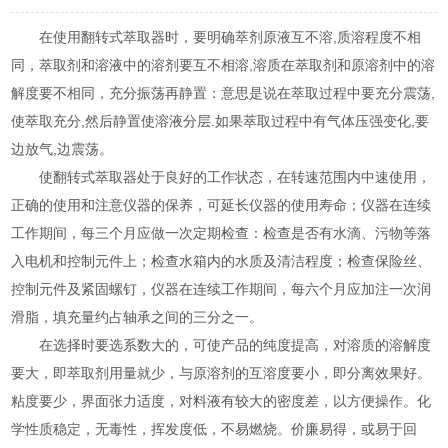
在使用翻转式萃取器时，要明确萃剂原液互不溶,质溶程度不相
同，萃取剂和溶液中的溶剂要互不相溶,溶质在萃取剂和原溶剂中的溶
解度要不相同，充分振荡再静置：意思是说在萃取过程中要充分震荡,
使萃取充分,然后静置使溶液分层.如果萃取过程中有气体压强变化,要
边放气,边震荡。
使翻转式萃取器处于良好的工作状态，在转速范围内中速使用，
正确的使用和注意仪器的保养，可延长仪器的使用寿命；仪器在连续
工作期间，每三个月应做一次定期检查：检查是否有水滴、污物等落
入电机和控制元件上；检查水箱内的水质及清洁程度；检查保险丝、
控制元件及紧固螺钉，仪器在连续工作期间，每六个月应加注一次润
滑脂，填充量约占轴承之间的三分之一。
在选择时要选系数大的，可使产品的纯度提高，对溶质的溶解度
要大，即萃取剂用量就少，与原溶剂的互溶度要小，即分离效果好。
粘度要少，界面张力适度，对料液有较大的密度差，以方便操作。化
学性质稳定，无毒性，挥发度低，不易燃烧。价廉易得，或易于回