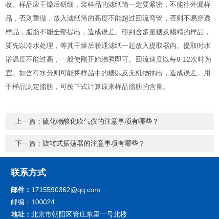
收。样品应干燥后研细，装样品的滤纸筒一定要紧密，不能往外漏样
品，否则重做，放入滤纸筒的高度不能超过回流弯管，否则不易穿透
样品，脂肪不能全部提出，造成误差。碰到含多量糖及糊精的样品，
要先以冷水处理，等其干燥后联通滤纸一起放入提取器内。提取时水
浴温度不能过高，一般使刚开始沸腾即可。回流速度以每8-12次时为
宜。如含有水分则可能将样品中的糖以及无机物抽出，造成误差。用
于样品测定脂肪，可按下式计算原来样品脂肪的含量。
上一篇：
硫化物酸化吹气仪的注意事项有哪些？
下一篇：
旋转式振荡器的注意事项有哪些？
联系方式
邮件：
1715590362@qq.com
邮编：100024
地址：
北京市朝阳区管庄东里一号北楼