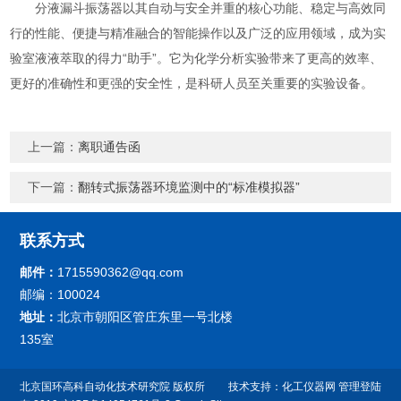
分液漏斗振荡器以其自动与安全并重的核心功能、稳定与高效同
行的性能、便捷与精准融合的智能操作以及广泛的应用领域，成为实
验室液液萃取的得力“助手”。它为化学分析实验带来了更高的效率、
更好的准确性和更强的安全性，是科研人员至关重要的实验设备。
上一篇：
离职通告函
下一篇：
翻转式振荡器环境监测中的“标准模拟器”
联系方式
邮件：
1715590362@qq.com
邮编：100024
地址：
北京市朝阳区管庄东里一号北楼
135室
北京国环高科自动化技术研究院 版权所
技术支持：
化工仪器网
管理登陆