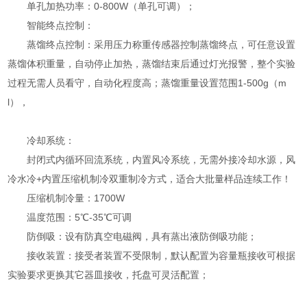
单孔加热功率：0-800W（单孔可调）；
智能终点控制：
蒸馏终点控制：采用压力称重传感器控制蒸馏终点，可任意设置
蒸馏体积重量，自动停止加热，蒸馏结束后通过灯光报警，整个实验
过程无需人员看守，自动化程度高；蒸馏重量设置范围1-500g（m
l），
冷却系统：
封闭式内循环回流系统，内置风冷系统，无需外接冷却水源，风
冷水冷+内置压缩机制冷双重制冷方式，适合大批量样品连续工作！
压缩机制冷量：1700W
温度范围：5℃-35℃可调
防倒吸：设有防真空电磁阀，具有蒸出液防倒吸功能；
接收装置：接受者装置不受限制，默认配置为容量瓶接收可根据
实验要求更换其它器皿接收，托盘可灵活配置；