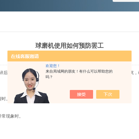
球磨机使用如何预防罢工
更新时间：2015-11-24 点击次数：2531
欢迎您！
来自局域网的朋友！有什么可以帮助您的
碎后，再粉碎的关键设备。但是生产过程中一不留神，就可能造成困扰，
吗？
裂时。
异常现象时。