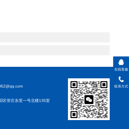
在线客服
362@qq.com
联系方式
阳区管庄东里一号北楼135室