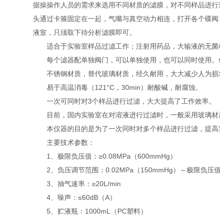
据操操作人员的需求来选用不同材质的滤膜，对不同样品进行
头通过卡箍固定在一起，气嘴与真空动力相连，打开各个碟阀
液室，只须取下待分析滤膜即可。
适合于实验室样品过滤工作；注射用药品，大输液的无菌
每个滤器配单独阀门，可以单独使用，也可以同时使用。仪
不锈钢材质，替代玻璃材质，经久耐用，大大减少人为损
易于高温消毒（121°C，30min）耐酸碱，耐腐蚀。
一次可同时对3个样品进行过滤，大大提高了工作效率。
目前，国内实验室在对溶液进行过滤时，一般采用玻璃材质
本仪器的目的是为了一次同时对多个样品进行过滤，提高实
主要技术参数：
1、极限负压值：≥0.08MPa（600mmHg）
2、负压调节范围：0.02MPa（150mmHg）～极限负压
3、抽气速率：≥20L/min
4、噪声：≤60dB（A）
5、贮液瓶：1000mL（PC塑料）