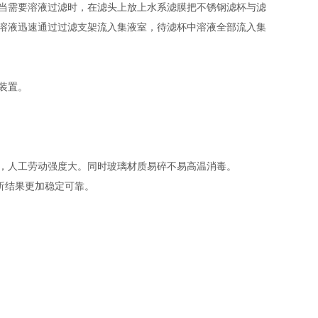
当需要溶液过滤时，在滤头上放上水系滤膜把不锈钢滤杯与滤
溶液迅速通过过滤支架流入集液室，待滤杯中溶液全部流入集
装置。
，人工劳动强度大。同时玻璃材质易碎不易高温消毒。
析结果更加稳定可靠。