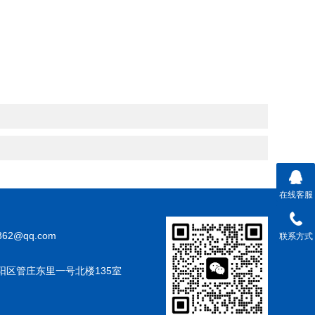
在线客服
362@qq.com
联系方式
阳区管庄东里一号北楼135室