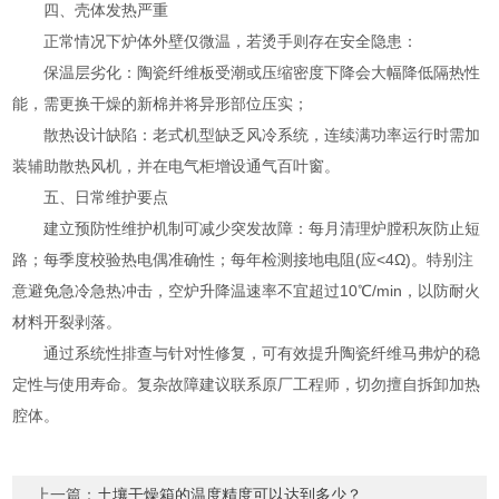
四、壳体发热严重
正常情况下炉体外壁仅微温，若烫手则存在安全隐患：
保温层劣化：陶瓷纤维板受潮或压缩密度下降会大幅降低隔热性
能，需更换干燥的新棉并将异形部位压实；
散热设计缺陷：老式机型缺乏风冷系统，连续满功率运行时需加
装辅助散热风机，并在电气柜增设通气百叶窗。
五、日常维护要点
建立预防性维护机制可减少突发故障：每月清理炉膛积灰防止短
路；每季度校验热电偶准确性；每年检测接地电阻(应<4Ω)。特别注
意避免急冷急热冲击，空炉升降温速率不宜超过10℃/min，以防耐火
材料开裂剥落。
通过系统性排查与针对性修复，可有效提升陶瓷纤维马弗炉的稳
定性与使用寿命。复杂故障建议联系原厂工程师，切勿擅自拆卸加热
腔体。
上一篇：
土壤干燥箱的温度精度可以达到多少？