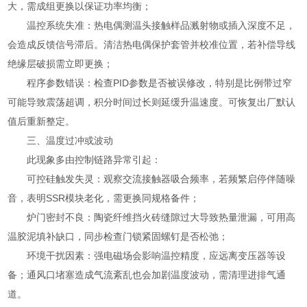
大，需成组更换以保证功率均衡；
温控系统失准：热电偶测温头接触样品溅射物或插入深度不足，
会造成反馈信号滞后。清洁热电偶保护套管并校准位置，若补偿导线
绝缘层破损需立即更换；
程序参数错误：检查PID参数是否被误修改，特别是比例带过窄
可能导致震荡超调，积分时间过长则延缓升温速度。可恢复出厂默认
值后重新整定。
三、温度过冲或波动
此现象多由控制链路异常引起：
可控硅触发失灵：观察交流接触器吸合频率，若频繁启停伴随噪
音，表明SSR模块老化，需更换同规格备件；
炉门密封不良：陶瓷纤维挡火砖缝隙过大导致热量泄漏，可用高
温胶泥填补缺口，同步检查门锁紧固螺钉是否松弛；
环境干扰因素：强电磁场会影响温控精度，应远离变压器等设
备；通风口堵塞造成气流紊乱也会加剧温度波动，需清理进排气通
道。