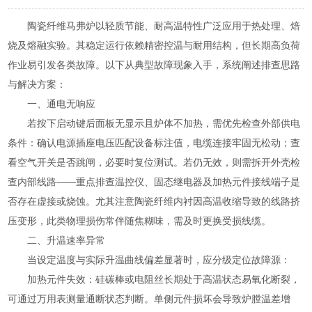
陶瓷纤维马弗炉以轻质节能、耐高温特性广泛应用于热处理、焙
烧及熔融实验。其稳定运行依赖精密控温与耐用结构，但长期高负荷
作业易引发各类故障。以下从典型故障现象入手，系统阐述排查思路
与解决方案：
一、通电无响应
若按下启动键后面板无显示且炉体不加热，需优先检查外部供电
条件：确认电源插座电压匹配设备标注值，电缆连接牢固无松动；查
看空气开关是否跳闸，必要时复位测试。若仍无效，则需拆开外壳检
查内部线路——重点排查温控仪、固态继电器及加热元件接线端子是
否存在虚接或烧蚀。尤其注意陶瓷纤维内衬因高温收缩导致的线路挤
压变形，此类物理损伤常伴随焦糊味，需及时更换受损线缆。
二、升温速率异常
当设定温度与实际升温曲线偏差显著时，应分级定位故障源：
加热元件失效：硅碳棒或电阻丝长期处于高温状态易氧化断裂，
可通过万用表测量通断状态判断。单侧元件损坏会导致炉膛温差增