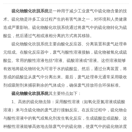
硫化物酸化吹脱系统
是一种用于减少工业废气中硫化物含量的技
术。硫化物是许多工业过程产生的有害气体之一，对环境和人类健康
造成严重影响。硫化物酸化吹脱系统通过将废气中的硫化物转化为硫
酸盐，然后通过气相或液相分离的方式将其移除。
硫化物酸化吹脱系统主要由酸化反应器、分离装置和废气处理单
元组成。在酸化反应器中，废气与酸性溶液接触，硫化物被氧化成硫
酸盐。常用的酸性溶液包括*溶液、硫酸溶液或*溶液。这些溶液能够
有效地将硫化物转化为可溶于水的硫酸盐。然后，通过分离装置，将
形成的硫酸盐从废气中分离出来。最后，废气处理单元通常采用吸收
剂或吸附剂来捕获剩余的气体成分，确保废气排放符合环保标准。
硫化物酸化吹脱系统
其主要特点如下：
1、高效的硫化物去除：采用酸性溶液（如氧化亚氮溶液或硫酸
溶液）来与含硫化物的废气进行接触反应。在反应过程中，硫化物会
与酸性溶液中的氧气或氧化剂发生氧化反应，生成硫酸盐或硫酸。这
种酸性溶液能够高效地去除废气中的硫化物，使废气中的硫化物浓度