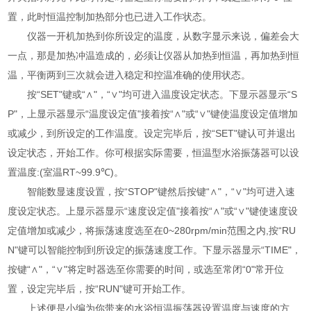
置，此时恒温控制加热部分也已进入工作状态。
仪器一开机加热到你所设定的温度，从数字显示来说，偏差会大
一点，那是加热冲温造成的，必须让仪器从加热到恒温，再加热到恒
温，平衡两到三次就会进入稳定和控温准确的使用状态。
按“SET"键或“∧"，“∨"均可进入温度设定状态。下显示器显示“S
P"，上显示器显示“温度设定值"接着按“∧"或“∨"键使温度设定值增加
或减少，到所设定的工作温度。设定完毕后，按“SET"键认可并退出
设定状态，开始工作。你可根据实际需要，恒温型水浴振荡器可以设
置温度:(室温RT~99.9℃)。
智能数显速度设置，按“STOP"键然后按键“∧"，“∨"均可进入速
度设定状态。上显示器显示“速度设定值"接着按“∧"或“∨"键使速度设
定值增加或减少，将振荡速度选至在0~280rpm/min范围之内,按“RU
N"键可以智能控制到所设定的振荡速度工作。下显示器显示“TIME"，
按键“∧"，“∨"将定时器选至你需要的时间，或选至常闭“0"常开位
置，设定完毕后，按“RUN"键可开始工作。
上述便是小编为你带来的水浴恒温振荡器设置温度与速度的方