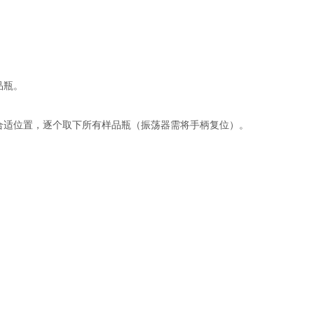
品瓶。
至合适位置，逐个取下所有样品瓶（振荡器需将手柄复位）。