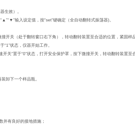
仪器生效）。
▲”“▼”输入设定值，按“set”键确定（全自动翻转式振荡器)。
按住微撞开关（处于翻转窗口右下角），转动翻转装置至合适的位置，紧固样
于“1”状态，仪器开始工作。
速开关”置于“0”状态，打开安全保护罩，按下微撞开关，转动翻转装置
再装卸下一个样品瓶。
数并有良好的接地措施；