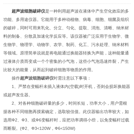
超声波细胞破碎仪
是一种利用超声波在液体中产生空化效应的多
功能、多用途仪器。它能用于多种动植物、病毒、细胞、细菌及组织
的破碎，同时可用来乳化、分立、匀化、提取、消泡、清晰、纳米材
料的制备、分散及加速化学反应等。该仪器被广泛应用于生物学、微
生物学、物理学、动物学、农学、制药、化工、污水处理、纳米材料
等领域。原理简单说就是将电能通过换能器转换为声能，这种能量通
过液体介质而变成一个个密集的小气泡，这些小气泡迅速炸裂，产生
比较大的能量，从而起到破碎细胞等物质的作用。
操作
超声波细胞破碎仪
时需注意以下事项：
1、严禁在变幅杆未插入液体内(空载)时开机，否则会损坏换能器
或超声发生器。
2、对各种细胞破碎量的多少，时间长短，功率大小，用户需根
据各种不同细胞再摸索确定，选取较佳值。此仪器输出功率较大，如
选用Ф2、Ф3、或Ф6变幅杆时，应把功率调得小些，以免变幅杆过载
而断裂。(Ф2、Ф3<120W，Ф6<150W)