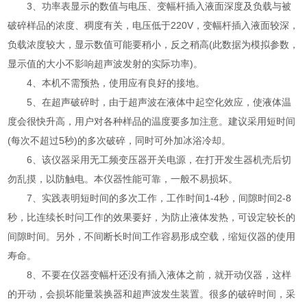
3、功率表显示的数值与电压、变幅杆插入液面深度及负载与被
破碎样品的浓度、稠度有关，电压低于220V，变幅杆插入液面较深，
负载浓度较大，显示数值可能要稍小，反之稍高(此数据为模拟参数，
显示值的大小不影响超声波发射的实际功率)。
4、本机不需预热，使用应有良好的接地。
5、在超声破碎时，由于超声波在液体中起空化效应，使液体温
度会很快升高，用户对各种样品的温度要多加注意。建议采用短时间
(每次不超过5秒)的多次破碎，同时可外加冰浴冷却。
6、该仪器采用无工频变压器开关电源，在打开发生器机壳后切
勿乱摸，以防触电。本仪器性能可靠，一般不易损坏。
7、实践表明短时间的多次工作，工作时间1-4秒，间隙时间2-8
秒，比连续长时问工作的效果要好，为防止液体发热，可设定较长的
间隙时间。另外，不间断长时间工作容易形成空载，缩短仪器的使用
寿命。‍
8、不要在仪器变幅杆还没有插入液体之前，就开动仪器，这样
的开动，会损坏能量装换器和超声波发生装置。很多的破碎时间，采