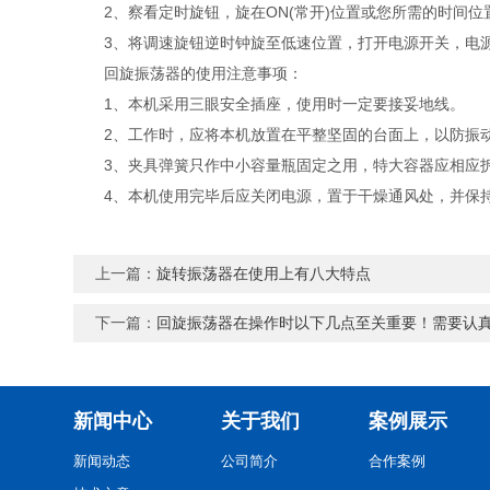
2、察看定时旋钮，旋在ON(常开)位置或您所需的时间位
3、将调速旋钮逆时钟旋至低速位置，打开电源开关，电源
回旋振荡器的使用注意事项：
1、本机采用三眼安全插座，使用时一定要接妥地线。
2、工作时，应将本机放置在平整坚固的台面上，以防振
3、夹具弹簧只作中小容量瓶固定之用，特大容器应相应拆
4、本机使用完毕后应关闭电源，置于干燥通风处，并保
上一篇：
旋转振荡器在使用上有八大特点
下一篇：
回旋振荡器在操作时以下几点至关重要！需要认
新闻中心
关于我们
案例展示
新闻动态
公司简介
合作案例