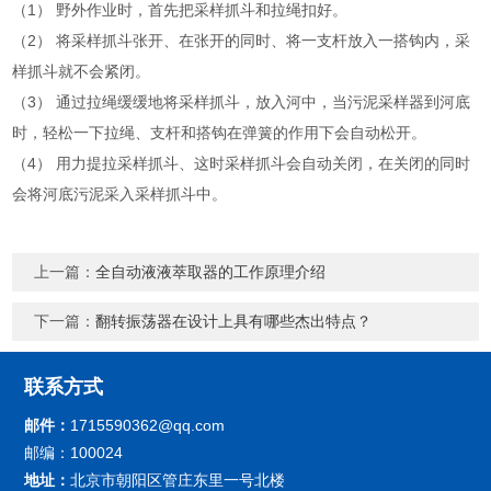
（1） 野外作业时，首先把采样抓斗和拉绳扣好。
（2） 将采样抓斗张开、在张开的同时、将一支杆放入一搭钩内，采
样抓斗就不会紧闭。
（3） 通过拉绳缓缓地将采样抓斗，放入河中，当污泥采样器到河底
时，轻松一下拉绳、支杆和搭钩在弹簧的作用下会自动松开。
（4） 用力提拉采样抓斗、这时采样抓斗会自动关闭，在关闭的同时
会将河底污泥采入采样抓斗中。
上一篇：
全自动液液萃取器的工作原理介绍
下一篇：
翻转振荡器在设计上具有哪些杰出特点？
联系方式
邮件：
1715590362@qq.com
邮编：100024
地址：
北京市朝阳区管庄东里一号北楼