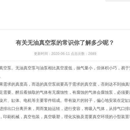
有关无油真空泵的常识你了解多少呢？
更新时间：2020-06-11 点击次数：2689
真空泵。无油真空泵与油泵相比真空度低，抽气量小，但体积小巧，易于
。
需求的真度高，而选的真空泵就要高于需求的真空度，否则达不到抽真
足需要。醉后看抽取的气体有无腐蚀性，有腐蚀的气体会腐蚀泵，必须要
旋片、缸体、电机等主要零件组成。带有旋片的转子，偏心地安装在定缸
进排出口分离开来，周而复始运转，进行变容，将吸入气体，从排气口排
印刷机械，真空包装，真空吸塑，理化实验及需要真空环境的小型装置