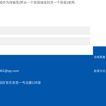
作为传输泵(即从一个容器抽送到另一个容器)使用。
在线客服
362@qq.com
联系方式
阳区管庄东里一号北楼135室