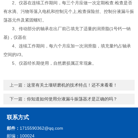
2、仪器在连续工作期间，每三个月应做一次定期检查:检查是否
有水滴、污物等落入电机和控制元个上;检查保险丝、控制分液漏斗振
荡器元件及紧固螺钉。
3、传动部分的轴承在出厂前己填充了适量的润滑脂(1号钙一钠
基)，仪器在
4、连续工作期间，每六个月应加一次润滑脂，填充量约占轴承
空间的I/3。
5、仪器经长期使用，自然磨损属正常现象。
上一篇：
这里有关土壤研磨机的技术特点！还不来看看！
下一篇：
你知道如何使用分液漏斗振荡器才是正确的吗？
联系方式
邮件：
1715590362@qq.com
邮编：100024