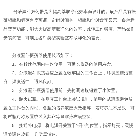
分液漏斗振荡器是为提高萃取净化效率而设计的。该产品具有振
荡频率和振荡角度可调、定时时间长、频率和定时数字显示、多种样
品架等功能，能大大提高萃取净化的效率，减轻工作强度。产品操作
安装简便，可满足各种类型实验室萃取净化的需要。
分液漏斗振荡器使用技巧如下：
1、在转速范围内中速使用，可延长仪器的使用寿命。
2、分液漏斗振荡器应放置在较牢固的工作台上，环境应清洁整
齐，温度适中，通风良好。
3、分液漏斗振荡器使用前，先将调速旋钮置于小位置。
4、装夹试瓶。在垂直工作台上装试瓶时，偏重的试瓶应避免放
置在工作台的两端。各瓶的培养液应大致相等，若培养瓶不足数，可
将试瓶对称放置或装入其它等量溶液布满空位。
5、接通外电源，将电源开关置于?开?的位置，指示灯亮，缓慢
调节调速旋钮，升所需转速。