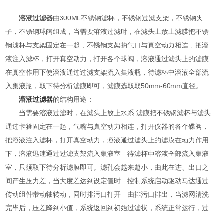
溶液过滤器
由300ML不锈钢滤杯，不锈钢过滤支架，不锈钢夹
子，不锈钢球阀组成，当需要溶液过滤时，在滤头上放上滤膜把不锈
钢滤杯与支架固定在一起，不锈钢支架抽气口与真空动力相连，把溶
液注入滤杯，打开真空动力，打开各个球阀，溶液通过滤头上的滤膜
在真空作用下使溶液通过过滤支架流入集液瓶，待滤杯中溶液全部流
入集液瓶，取下待分析滤膜即可，滤膜选取取50mm-60mm直径。
溶液过滤器
的结构用途：
当需要溶液过滤时，在滤头上放上水系 滤膜把不锈钢滤杯与滤头
通过卡箍固定在一起，气嘴与真空动力相连，打开仪器的各个碟阀，
把溶液注入滤杯，打开真空动力，溶液通过滤头上的滤膜在动力作用
下，溶液迅速通过过滤支架流入集液室，待滤杯中溶液全部流入集液
室，只须取下待分析滤膜即可。滤孔会越来越小，由此在进、出口之
间产生压力差，当大度差达到设定值时，控制系统启动驱动马达通过
传动组件带动轴转动，同时排污口打开，由排污口排出，当滤网清洗
完毕后，压差降到小值，系统返回到初始过滤状，系统正常运行，过