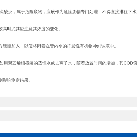
、硫酸汞，属于危险废物，应该作为危险废物专门处理，不得直接排往下水
温较高时尤其应注意其浓度的变化。
上方缓慢加入，以便将附着在管内壁的挥发性有机物冲到试液中。
如用聚乙烯桶盛装的蒸馏水或去离子水，随着放置时间的增加，其COD值也
则影响测定结果。