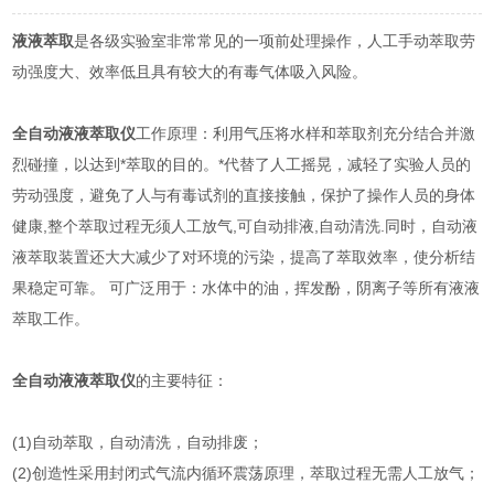
液液萃取
是各级实验室非常常见的一项前处理操作，人工手动萃取劳
动强度大、效率低且具有较大的有毒气体吸入风险。
全自动液液萃取仪
工作原理：利用气压将水样和萃取剂充分结合并激
烈碰撞，以达到*萃取的目的。*代替了人工摇晃，减轻了实验人员的
劳动强度，避免了人与有毒试剂的直接接触，保护了操作人员的身体
健康,整个萃取过程无须人工放气,可自动排液,自动清洗.同时，自动液
液萃取装置还大大减少了对环境的污染，提高了萃取效率，使分析结
果稳定可靠。 可广泛用于：水体中的油，挥发酚，阴离子等所有液液
萃取工作。
全自动液液萃取仪
的主要特征：
(1)自动萃取，自动清洗，自动排废；
(2)创造性采用封闭式气流内循环震荡原理，萃取过程无需人工放气；