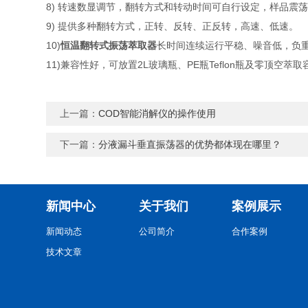
8) 转速数显调节，翻转方式和转动时间可自行设定，样品震
9) 提供多种翻转方式，正转、反转、正反转，高速、低速。
10)
恒温翻转式振荡萃取器
长时间连续运行平稳、噪音低，负
11)兼容性好，可放置2L玻璃瓶、PE瓶Teflon瓶及零顶空萃取容
上一篇：
COD智能消解仪的操作使用
下一篇：
分液漏斗垂直振荡器的优势都体现在哪里？
新闻中心
关于我们
案例展示
新闻动态
公司简介
合作案例
技术文章