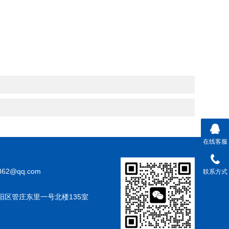
在线客服
362@qq.com
联系方式
阳区管庄东里一号北楼135室